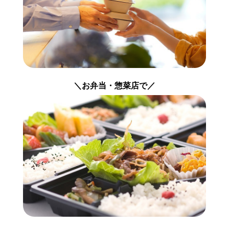
＼お弁当・惣菜店で／