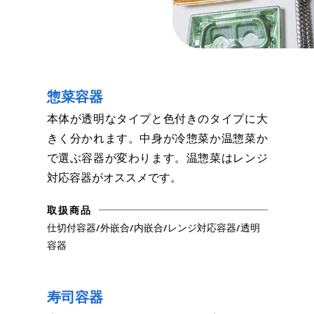
惣菜容器
本体が透明なタイプと色付きのタイプに大
きく分かれます。中身が冷惣菜か温惣菜か
で選ぶ容器が変わります。温惣菜はレンジ
対応容器がオススメです。
取扱商品
仕切付容器/外嵌合/内嵌合/レンジ対応容器/透明
容器
寿司容器